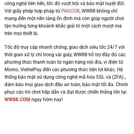
công nghệ tiên tiến, tốc độ vượt trội và bảo mật tuyệt đối.
Với giấy phép hợp pháp từ
PAGCOR
, WW88 không chỉ
mang đến một nền tảng ổn định mà còn giúp người chơi
tận hưởng từng khoảnh khắc giải trí một cách mượt mà
trên mọi thiết bị.
Tốc độ truy cập nhanh chóng, giao dịch siêu tốc 24/7 với
thời gian xử lý chỉ trong vài giây, WW88 hỗ trợ đầy đủ các
phương thức thanh toán từ ngân hàng nội địa, ví điện tử
Momo, ViettelPay đến các phương thức tiện lợi khác. Hệ
thống bảo mật sử dụng công nghệ mã hóa SSL và (2FA).,
đảm bảo mọi giao dịch đều an toàn, bảo mật tối đa. Chinh
phục các trò chơi hấp dẫn và đạt được chiến thắng lớn tại
WW88.COM
ngay hôm nay!