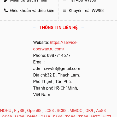
Miễn trừ trách nhiệm
Tải App WW88
Điều khoản và điều kiện
Khuyến mãi WW88
THÔNG TIN LIÊN HỆ
Website:
https://service-
doorway.ru.com/
Phone: 0987714677
Email:
admin.ww88@gmail.com
Địa chỉ:32 Đ. Thạch Lam,
Phú Thạnh, Tân Phú,
Thành phố Hồ Chí Minh,
Việt Nam
NOHU
,
Fly88
,
Open88
,
LC88
,
SC88
,
MMOO
,
OK9
,
Ao88