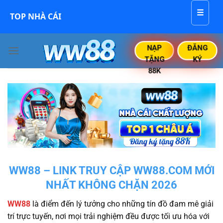
☰
TOP NHÀ CÁI
Skip
ĐĂNG
NẠP
to
TẶNG
KÝ
content
88K
WW88 – LINK TRUY CẬP WW88.COM MỚI
NHẤT KHÔNG CHẶN 2026
WW88
là điểm đến lý tưởng cho những tín đồ đam mê giải
trí trực tuyến, nơi mọi trải nghiệm đều được tối ưu hóa với